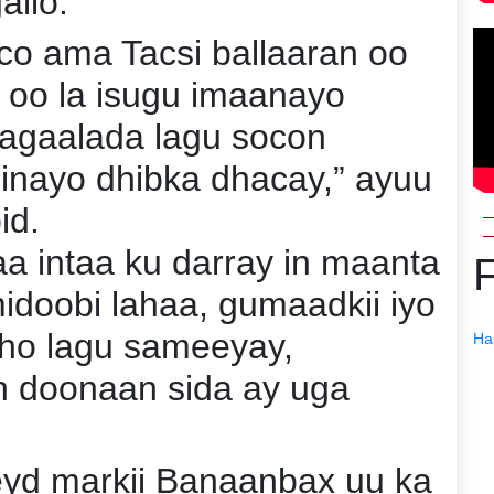
allo.
co ama Tacsi ballaaran oo
oo la isugu imaanayo
magaalada lagu socon
hinayo dhibka dhacay,” ayuu
id.
a intaa ku darray in maanta
midoobi lahaa, gumaadkii iyo
ho lagu sameeyay,
Ha
n doonaan sida ay uga
eyd markii Banaanbax uu ka