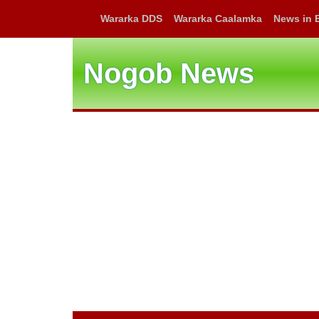
Wararka DDS
Wararka Caalamka
News in 
Nogob News