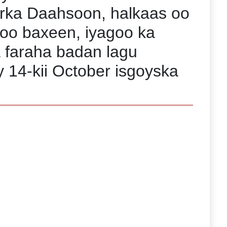
irka Daahsoon, halkaas oo
soo baxeen, iyagoo ka
a faraha badan lagu
 14-kii October isgoyska