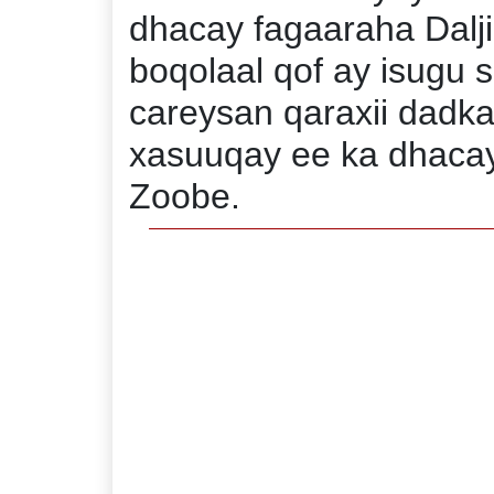
dhacay fagaaraha Dalj
boqolaal qof ay isugu 
careysan qaraxii dadk
xasuuqay ee ka dhacay
Zoobe.