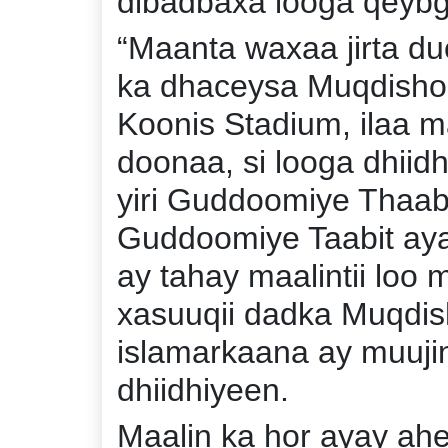
dibadbaxa looga qeybg
“Maanta waxaa jirta du
ka dhaceysa Muqdisho 
Koonis Stadium, ilaa 
doonaa, si looga dhiid
yiri Guddoomiye Thaab
Guddoomiye Taabit aya
ay tahay maalintii loo 
xasuuqii dadka Muqdis
islamarkaana ay muuji
dhiidhiyeen.
Maalin ka hor ayay ah