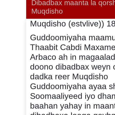
Dibadbax maanta la qors
Muqdisho
Muqdisho (estvlive)) 1
Guddoomiyaha maamul
Thaabit Cabdi Maxame
Arbaco ah in magaalad
doono dibadbax weyn 
dadka reer Muqdisho
Guddoomiyaha ayaa sh
Soomaaliyeed iyo dha
baahan yahay in maant