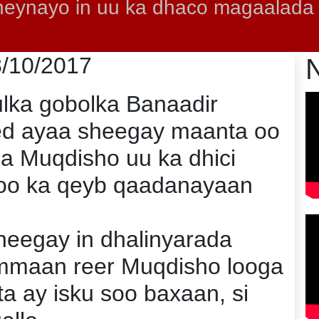
heynayo in uu ka dhaco magaalada
8/10/2017
ka gobolka Banaadir
d ayaa sheegay maanta oo
a Muqdisho uu ka dhici
oo ka qeyb qaadanayaan
eegay in dhalinyarada
mmaan reer Muqdisho looga
a ay isku soo baxaan, si