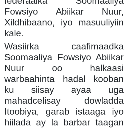
federaalka Soomaaliya
Fowsiyo Abiikar Nuur,
Xildhibaano, iyo masuuliyiin
kale.
Wasiirka caafimaadka
Soomaaliya Fowsiyo Abiikar
Nuur oo halkaasi
warbaahinta hadal kooban
ku siisay ayaa uga
mahadcelisay dowladda
Itoobiya, garab istaaga iyo
hiilada ay la barbar taagan