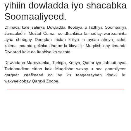
yihiin dowladda iyo shacabka
Soomaaliyeed.
Dhinaca kale safiirka Dowladda Itoobiya u fadhiya Soomaaliya
Jamaaludiin Mustaf Cumar oo dhankiisa la hadlay warbaahinta
ayaa sheegay Deeqdan midan keliya in aysan aheyn, sidoo
kalena maanta gelinka dambe la filayo in Muqdisho ay timaado
Diyaarad kale oo Itoobiya ka socota.
Dowladaha Mareykanka, Turkiga, Kenya, Qadar iyo Jabuuti ayaa
Todobaadkan sidoo kale Muqdisho waxay u soo gaarsiiyeen
gargaar caafimaad oo ay ku taageerayaan dadkii ku
waxyeeloobay Qaraxii Zoobe.