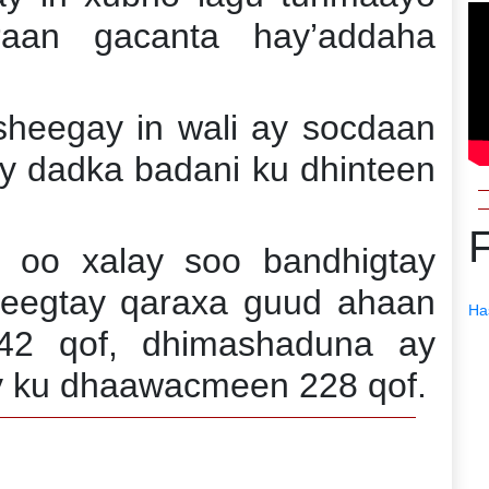
raan gacanta hay’addaha
sheegay in wali ay socdaan
ay dadka badani ku dhinteen
 oo xalay soo bandhigtay
heegtay qaraxa guud ahaan
Ha
42 qof, dhimashaduna ay
ay ku dhaawacmeen 228 qof.