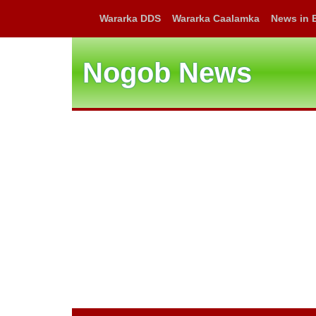
Wararka DDS
Wararka Caalamka
News in 
Nogob News