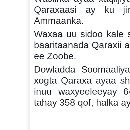
Qaraxaasi ay ku ji
Ammaanka.
Waxaa uu sidoo kale 
baaritaanada Qaraxii 
ee Zoobe.
Dowladda Soomaaliya
xogta Qaraxa ayaa s
inuu waxyeeleeyay 6
tahay 358 qof, halka 