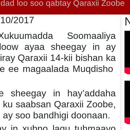
dad loo soo qabtay Qaraxii Zoobe
/10/2017
Xukuumadda Soomaaliya
loow ayaa sheegay in ay
iray Qaraxii 14-kii bishan ka
be ee magaalada Muqdisho
e sheegay in hay’addaha
 ku saabsan Qaraxii Zoobe,
 ay soo bandhigi doonaan.
yay in xubno lagu tuhmaayo