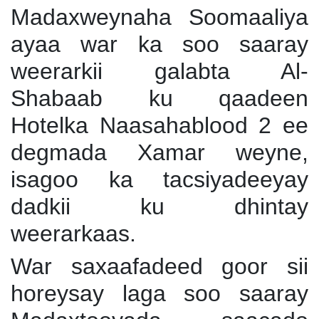
Madaxweynaha Soomaaliya
ayaa war ka soo saaray
weerarkii galabta Al-
Shabaab ku qaadeen
Hotelka Naasahablood 2 ee
degmada Xamar weyne,
isagoo ka tacsiyadeeyay
dadkii ku dhintay
weerarkaas.
War saxaafadeed goor sii
horeysay laga soo saaray