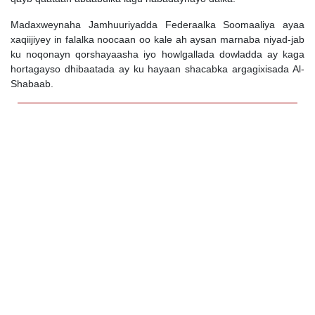
Madaxweynaha Jamhuuriyadda Federaalka Soomaaliya ayaa
xaqiijiyey in falalka noocaan oo kale ah aysan marnaba niyad-jab
ku noqonayn qorshayaasha iyo howlgallada dowladda ay kaga
hortagayso dhibaatada ay ku hayaan shacabka argagixisada Al-
Shabaab.