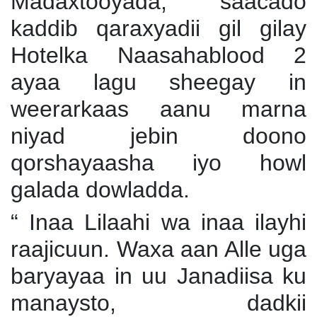
Madaxtooyada, saacado
kaddib qaraxyadii gil gilay
Hotelka Naasahablood 2
ayaa lagu sheegay in
weerarkaas aanu marna
niyad jebin doono
qorshayaasha iyo howl
galada dowladda.
“ Inaa Lilaahi wa inaa ilayhi
raajicuun. Waxa aan Alle uga
baryayaa in uu Janadiisa ku
manaysto, dadkii