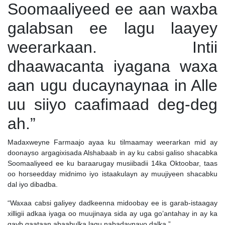
Soomaaliyeed ee aan waxba
galabsan ee lagu laayey
weerarkaan. Intii
dhaawacanta iyagana waxa
aan ugu ducaynaynaa in Alle
uu siiyo caafimaad deg-deg
ah.”
Madaxweyne Farmaajo ayaa ku tilmaamay weerarkan mid ay
doonayso argagixisada Alshabaab in ay ku cabsi galiso shacabka
Soomaaliyeed ee ku baraarugay musiibadii 14ka Oktoobar, taas
oo horseedday midnimo iyo istaakulayn ay muujiyeen shacabku
dal iyo dibadba.
“Waxaa cabsi galiyey dadkeenna midoobay ee is garab-istaagay
xilligii adkaa iyaga oo muujinaya sida ay uga go’antahay in ay ka
qayb qaataan abaabulka lagu nabadaynayo dalka.”