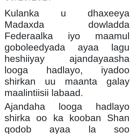
Kulanka u dhaxeeya
Madaxda dowladda
Federaalka iyo maamul
goboleedyada ayaa lagu
heshiiyay ajandayaasha
looga hadlayo, iyadoo
shirkan uu maanta galay
maalintiisii labaad.
Ajandaha looga hadlayo
shirka oo ka kooban Shan
qodob ayaa la soo