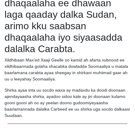
dhaqaalaha ee dhawaan
laga qaaday dalka Sudan,
arimo kku saabsan
dhaqaalaha iyo siyaasadda
dalalka Carabta.
Xildhibaan Max’ed Xaaji Geelle oo kamid ah afarta xubnood ee
xildhibaannada golaha shacabka dowladda Soomaaliya u matala
baarlamana carabta ayaa sheegay in shirkani muhiimad gaar ah
uu u leeyahay Soomaaliya.
Shirka ayaa inta uu socdo waxa ay madaxdu ka doodi doonaan
ajendayaasha shirka, ayadoo sidoo kale ay jiri doonaan kulamo
gooni gooni ah oo ay yeelan doono gudoomiyeyaasha
baarlamannada dalalka Carbeed ee uu shirka uga socdo dalkaasi
Suudaan.