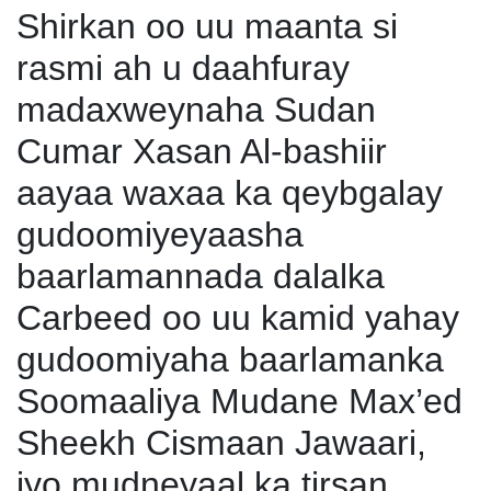
Shirkan oo uu maanta si
rasmi ah u daahfuray
madaxweynaha Sudan
Cumar Xasan Al-bashiir
aayaa waxaa ka qeybgalay
gudoomiyeyaasha
baarlamannada dalalka
Carbeed oo uu kamid yahay
gudoomiyaha baarlamanka
Soomaaliya Mudane Max’ed
Sheekh Cismaan Jawaari,
iyo mudneyaal ka tirsan