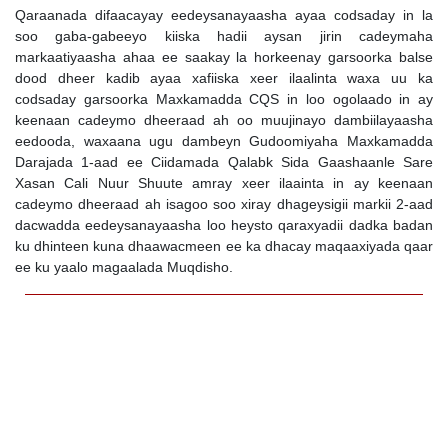
Qaraanada difaacayay eedeysanayaasha ayaa codsaday in la
soo gaba-gabeeyo kiiska hadii aysan jirin cadeymaha
markaatiyaasha ahaa ee saakay la horkeenay garsoorka balse
dood dheer kadib ayaa xafiiska xeer ilaalinta waxa uu ka
codsaday garsoorka Maxkamadda CQS in loo ogolaado in ay
keenaan cadeymo dheeraad ah oo muujinayo dambiilayaasha
eedooda, waxaana ugu dambeyn Gudoomiyaha Maxkamadda
Darajada 1-aad ee Ciidamada Qalabk Sida Gaashaanle Sare
Xasan Cali Nuur Shuute amray xeer ilaainta in ay keenaan
cadeymo dheeraad ah isagoo soo xiray dhageysigii markii 2-aad
dacwadda eedeysanayaasha loo heysto qaraxyadii dadka badan
ku dhinteen kuna dhaawacmeen ee ka dhacay maqaaxiyada qaar
ee ku yaalo magaalada Muqdisho.