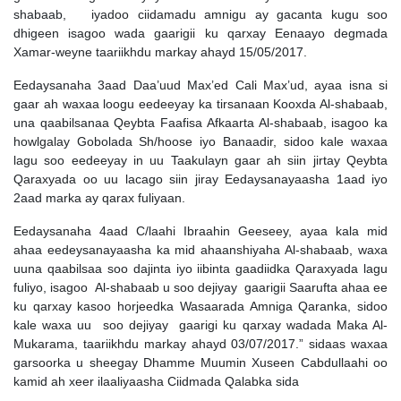
shabaab, iyadoo ciidamadu amnigu ay gacanta kugu soo
dhigeen isagoo wada gaarigii ku qarxay Eenaayo degmada
Xamar-weyne taariikhdu markay ahayd 15/05/2017.
Eedaysanaha 3aad Daa’uud Max’ed Cali Max’ud, ayaa isna si
gaar ah waxaa loogu eedeeyay ka tirsanaan Kooxda Al-shabaab,
una qaabilsanaa Qeybta Faafisa Afkaarta Al-shabaab, isagoo ka
howlgalay Gobolada Sh/hoose iyo Banaadir, sidoo kale waxaa
lagu soo eedeeyay in uu Taakulayn gaar ah siin jirtay Qeybta
Qaraxyada oo uu lacago siin jiray Eedaysanayaasha 1aad iyo
2aad marka ay qarax fuliyaan.
Eedaysanaha 4aad C/laahi Ibraahin Geeseey, ayaa kala mid
ahaa eedeysanayaasha ka mid ahaanshiyaha Al-shabaab, waxa
uuna qaabilsaa soo dajinta iyo iibinta gaadiidka Qaraxyada lagu
fuliyo, isagoo Al-shabaab u soo dejiyay gaarigii Saarufta ahaa ee
ku qarxay kasoo horjeedka Wasaarada Amniga Qaranka, sidoo
kale waxa uu soo dejiyay gaarigi ku qarxay wadada Maka Al-
Mukarama, taariikhdu markay ahayd 03/07/2017.” sidaas waxaa
garsoorka u sheegay Dhamme Muumin Xuseen Cabdullaahi oo
kamid ah xeer ilaaliyaasha Ciidmada Qalabka sida