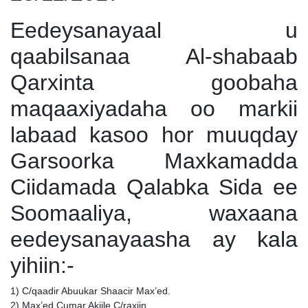
Eedeysanayaal u
qaabilsanaa Al-shabaab
Qarxinta goobaha
maqaaxiyadaha oo markii
labaad kasoo hor muuqday
Garsoorka Maxkamadda
Ciidamada Qalabka Sida ee
Soomaaliya, waxaana
eedeysanayaasha ay kala
yihiin:-
1) C/qaadir Abuukar Shaacir Max’ed.
2) Max’ed Cumar Akiile C/raxiin