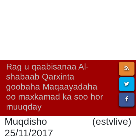
Rag u qaabisanaa Al-
shabaab Qarxinta
goobaha Maqaayadaha
oo maxkamad ka soo hor
muuqday
Muqdisho (estvlive)
25/11/2017