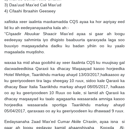
3) Daa’uud Max’ed Cali Max’ud
4) C/laahi Ibraahin Geeseey
xafiiska xeer iaalinta maxkamadda CQS ayaa ka hor aqriyay eed
lid ku ah eedeyanayaasha kala ah:-
“C/qaadir Abuukar Shaacir Max’ed ayaa si gaar ah loogu
eedeeyay sahminta iyo dhigisto baabuurta qaraxyada laga soo
buuxiyo maqaayadaha dadku ku badan yihiin oo ku yaalo
magaalada muqdisho.
waxaa ka mid ahaa goobihii ay xeer ilaalinta CQS ku muujisay gal
dacwadeedkiisa Qaraxii ka dhacay Maqaayad kasoo horjeedka
Hotel Wehliye, Taariikhdu markay ahayd 13/03/2017,halkaasoo ay
ku geeriyoodeen tira lagu sheegay 10 ruux, sidoo kale Qaraxii ka
dhacay Baar Italia Taariikhdu markay ahayd 08/05/2017, halkaas
oo ay ku geeriyoodeen 10 Ruux oo kale, si lamid ah Qaraxii ka
dhacay maqaayad ku taalo agagaarka wasaarada amniga kasoo
horjeedka wasaarada sportiga Taariikhdu markay ahayd
05/04/2017, qaraxaas oo ay ku geeriyoodeen ku dhawaad 9 ruux.
Eedaysanaha 2aad Max’ed Cumar Akiile C/raxiin, ayaa isna si
gaar ah loogu eedayay kamid ahaanshiyaha Kooxda Al-