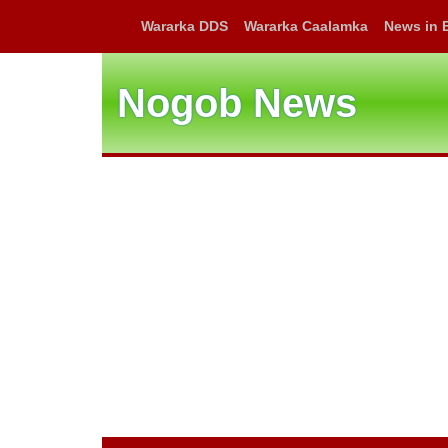
Wararka DDS
Wararka Caalamka
News in 
Nogob News