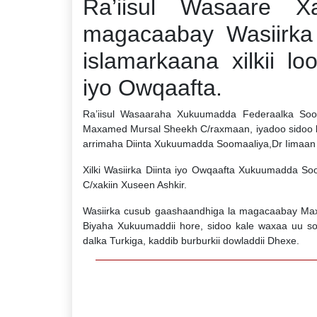
Ra’iisul Wasaare X
magacaabay Wasiirka
islamarkaana xilkii lo
iyo Owqaafta.
Ra’iisul Wasaaraha Xukuumadda Federaalka Soo
Maxamed Mursal Sheekh C/raxmaan, iyadoo sidoo kale
arrimaha Diinta Xukuumadda Soomaaliya,Dr Iimaan C
Xilki Wasiirka Diinta iyo Owqaafta Xukuumadda S
C/xakiin Xuseen Ashkir.
Wasiirka cusub gaashaandhiga la magacaabay Max
Biyaha Xukuumaddii hore, sidoo kale waxaa uu s
dalka Turkiga, kaddib burburkii dowladdii Dhexe.