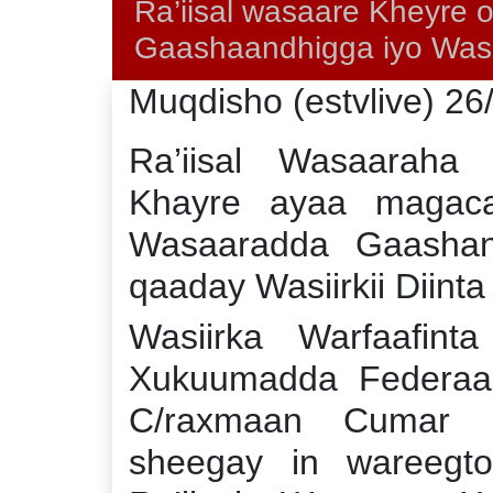
Ra’iisal wasaare Kheyre
Gaashaandhigga iyo Wasii
Muqdisho (estvlive) 26
Ra’iisal Wasaaraha
Khayre ayaa magaca
Wasaaradda Gaashand
qaaday Wasiirkii Diint
Wasiirka Warfaafint
Xukuumadda Federaal
C/raxmaan Cumar 
sheegay in wareegto