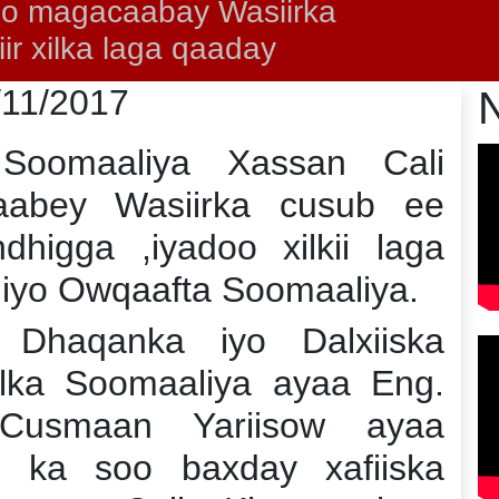
 oo magacaabay Wasiirka
r xilka laga qaaday
/11/2017
 Soomaaliya Xassan Cali
abey Wasiirka cusub ee
higga ,iyadoo xilkii laga
a iyo Owqaafta Soomaaliya.
a Dhaqanka iyo Dalxiiska
ka Soomaaliya ayaa Eng.
Cusmaan Yariisow ayaa
 ka soo baxday xafiiska