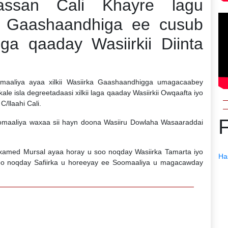
assan Cali Khayre lagu
 Gaashaandhiga ee cusub
oga qaaday Wasiirkii Diinta
maaliya ayaa xilkii Wasiirka Gaashaandhigga umagacaabey
 isla degreetadaasi xilkii laga qaaday Wasiirkii Owqaafta iyo
/llaahi Cali.
oomaaliya waxaa sii hayn doona Wasiiru Dowlaha Wasaaraddai
amed Mursal ayaa horay u soo noqday Wasiirka Tamarta iyo
Ha
oo noqday Safiirka u horeeyay ee Soomaaliya u magacawday