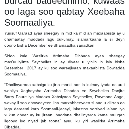
burcad badeednimo, kuwaas
oo laga soo qabtay Xeebaha
Soomaaliya.
Yuusuf Garaad ayaa sheegay in mid ka mid ah maxaabiista ay u
dhamaatay muddadii lagu xukumay, islamarkaana la sii deyn
doono bisha December ee dhamaadka sanadkan.
Sidoo kale Wasiirka Arrimaha Dibbada ayaa sheegay
mas’uuliyiinta Seychelles in ay diyaar u yihiin in isla bisha
Desember 2017 ay ku soo wareejiyaan maxaabiista Dowladda
Soomaaliya.
“Dhallinyarada xabsiga ku jirta markii aan la kulmay iyada oo uu i
wehliyo Xoghayaha Arrimaha Dibadda ee Seychelles Danjire
Barry Faure iyo Madaxa Xabsiyada Seychelles, Raymond Ange,
waxay ii soo dhoweeyeen iina marxabbeeyeen si aad u diirran oo
laga dareemi karo Soomaali-jacayl, Inkastoo xorriyad la’aan iyo
xukun dheer ay ku jiraan, haddana dhallinyarda kama muuqan
ilgooyo iyo niyad jab toona” ayuu ku yiri wasiirka Arrimaha
Dibadda.