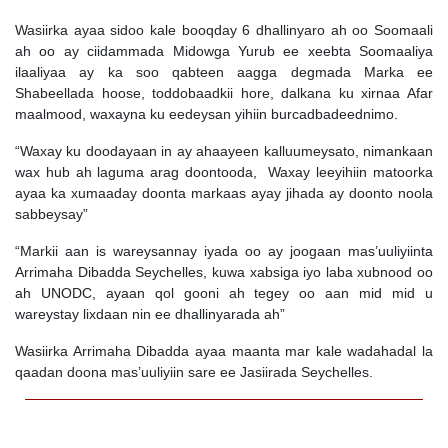
Wasiirka ayaa sidoo kale booqday 6 dhallinyaro ah oo Soomaali
ah oo ay ciidammada Midowga Yurub ee xeebta Soomaaliya
ilaaliyaa ay ka soo qabteen aagga degmada Marka ee
Shabeellada hoose, toddobaadkii hore, dalkana ku xirnaa Afar
maalmood, waxayna ku eedeysan yihiin burcadbadeednimo.
“Waxay ku doodayaan in ay ahaayeen kalluumeysato, nimankaan
wax hub ah laguma arag doontooda, Waxay leeyihiin matoorka
ayaa ka xumaaday doonta markaas ayay jihada ay doonto noola
sabbeysay”
“Markii aan is wareysannay iyada oo ay joogaan mas’uuliyiinta
Arrimaha Dibadda Seychelles, kuwa xabsiga iyo laba xubnood oo
ah UNODC, ayaan qol gooni ah tegey oo aan mid mid u
wareystay lixdaan nin ee dhallinyarada ah”
Wasiirka Arrimaha Dibadda ayaa maanta mar kale wadahadal la
qaadan doona mas’uuliyiin sare ee Jasiirada Seychelles.