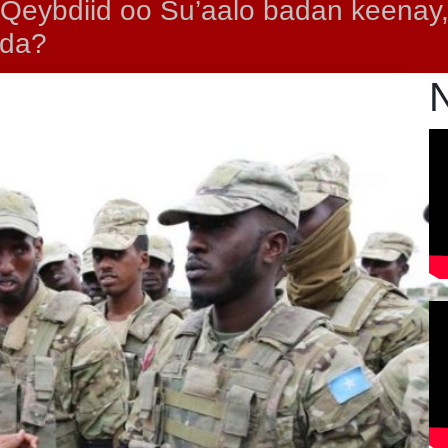
 Qeybdiid oo Su’aalo badan keenay
ada?