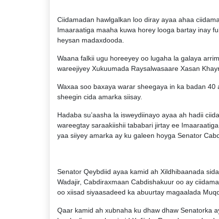
Ciidamadan hawlgalkan loo diray ayaa ahaa ciida
Imaaraatiga maaha kuwa horey looga bartay inay f
heysan madaxdooda.
Waana falkii ugu horeeyey oo lugaha la galaya arrim
wareejiyey Xukuumada Raysalwasaare Xasan Khayr
Waxaa soo baxaya warar sheegaya in ka badan 40 ask
sheegin cida amarka siisay.
Hadaba su’aasha la isweydiinayo ayaa ah hadii cii
wareegtay saraakiishii tababari jirtay ee Imaaraa
yaa siiyey amarka ay ku galeen hoyga Senator Cabd
Senator Qeybdiid ayaa kamid ah Xildhibaanada sida
Wadajir, Cabdiraxmaan Cabdishakuur oo ay ciidamada
oo xiisad siyaasadeed ka abuurtay magaalada Muqd
Qaar kamid ah xubnaha ku dhaw dhaw Senatorka ay