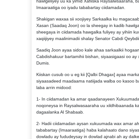
hawlgeliyey uu ka yimid Xafiiska Raysalwsaaraha, 
Imaaraatiga oo iyadu tababartay ciidamadan.
Shakigan waxaa sii xoojiyey Sarkaalka ku magaca
Xasan (Saadaq Joon) oo la sheegay in kadib hawlgal
sheegaya in ciidamada hawgalka fuliyey ay yihiin k
xaqiijiyey maalinimadii shalay Senator Cabdi Qeybdi
Saadiq Joon ayaa sidoo kale ahaa sarkaalkii hogaa
Cabdishakuur bartamihii bishan, siyaasigaasi oo ay
Dumis.
Kiiskan cusub oo u eg kii [Qalbi Dhagax] ayaa mar
siyaasadeed maadaama natiijada walba oo kasoo ba
laba arrin midood:
1- In ciidamadan ka amar qaadanayeen Xukuumada 
noqoneysa in Raysalwasaaraha uu xildhibaanada kas
dagaalanka Al Shabaab.
2- Hadii ciidamadan aysan xukuumada wax amar ah
tababartay (Imaaraatiga) haba kalahaato dano siya
dowladu ay fududeysay in dowlad ajnabi ah ay dal