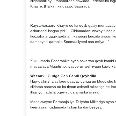
ciidamadii ay u tababareen dowlada Federaalka la
Khayre. [Halkan ka daawo Sawirada]
Raysalwasaare Khayre oo ka qeyb galay munaasabad
askartaasi isagoo yiri “…Ciidamadani waxay tusaale 
kooxaha argagixisada ah, kalsooni buuxda ayaan ku
dambeyntii qaranka Soomaaliyeed soo celiya…”
Xukuumada Federaalka ayaa askartan qeyb kamid ah 
magaalada Muqdisho, iyagoo ay wehliyaan kuwo ka ti
Weerarkii Guriga Gen.Cabdi Qeybdiid
Hawlgalkii shalay lagu qaaday guriga uu Muqdisho 
ciidamo soocan oo ka tirsan askartii militariga ee 
illaa iyo hada la ogeyn cida amarka siisay.
Madaxweyne Farmaajo iyo Taliyaha Militariga ayaa s
keenayaan ciidamada falkan ka danbeeyey.