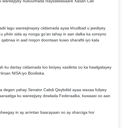
gu wareejiyey Xukuumada Raysalwasaare Xasan Cali
ii lagu wareejinayey ciidamada ayaa khudbad u jeediyey
u yihiin sida ay nooga go’an tahay in aan dalka ka xoreyno
 qabnaa in aad noqon doontaan kuwo sharaftii iyo kala
ku dartay ciidamada loo bixiyey xasilinta oo ka hawlgalayey
rsan NISA iyo Booliiska.
ka degen yahay Senator Cabdi Qeybdiid ayaa waxaa fuliyey
Imaaraatiga ku wareejiyey dowlada Federaalka, kuwaasi oo aan
heegay in ay arrintan baarayaan oo ay sharciga hor