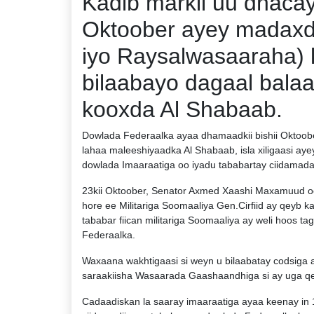
Kadib markii uu dhacay
Oktoober ayey madax
iyo Raysalwasaaraha) 
bilaabayo dagaal balaar
kooxda Al Shabaab.
Dowlada Federaalka ayaa dhamaadkii bishii Oktoobe
lahaa maleeshiyaadka Al Shabaab, isla xiligaasi aye
dowlada Imaaraatiga oo iyadu tababartay ciidama
23kii Oktoober, Senator Axmed Xaashi Maxamuud oo k
hore ee Militariga Soomaaliya Gen.Cirfiid ay qeyb 
tababar fiican militariga Soomaaliya ay weli hoos t
Federaalka.
Waxaana wakhtigaasi si weyn u bilaabatay codsiga 
saraakiisha Wasaarada Gaashaandhiga si ay uga qe
Cadaadiskan la saaray imaaraatiga ayaa keenay in 