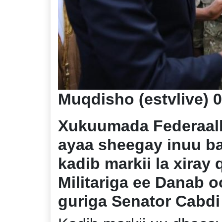
Muqdisho (estvlive) 
Xukuumada Federaalka
ayaa sheegay inuu b
kadib markii la xiray
Militariga ee Danab o
guriga Senator Cabdi