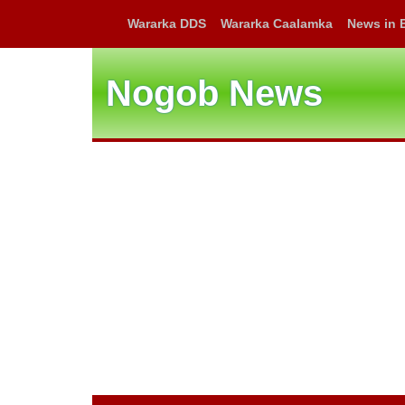
Wararka DDS
Wararka Caalamka
News in 
Nogob News