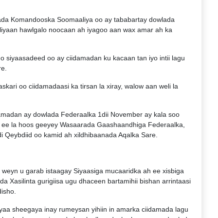
mada Komandooska Soomaaliya oo ay tababartay dowlada
uliyaan hawlgalo noocaan ah iyagoo aan wax amar ah ka
o siyaasadeed oo ay ciidamadan ku kacaan tan iyo intii lagu
e.
ari oo ciidamadaasi ka tirsan la xiray, walow aan weli la
damadan ay dowlada Federaalka 1dii November ay kala soo
tiga ee la hoos geeyey Wasaarada Gaashaandhiga Federaalka,
i Qeybdiid oo kamid ah xildhibaanada Aqalka Sare.
 weyn u garab istaagay Siyaasiga mucaaridka ah ee xisbiga
 Xasilinta gurigiisa ugu dhaceen bartamihii bishan arrintaasi
isho.
aa sheegaya inay rumeysan yihiin in amarka ciidamada lagu