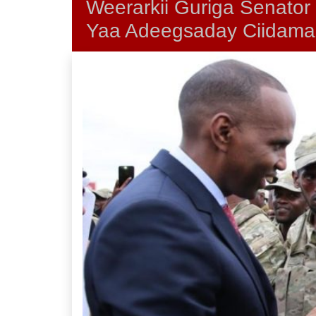
Weerarkii Guriga Senator
Yaa Adeegsaday Ciidam