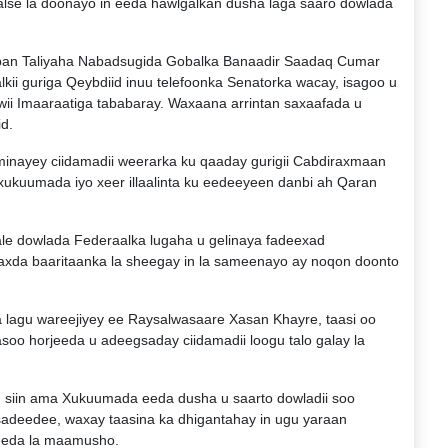
balse la doonayo in eeda hawlgalkan dusha laga saaro dowlada
aban Taliyaha Nabadsugida Gobalka Banaadir Saadaq Cumar
kii guriga Qeybdiid inuu telefoonka Senatorka wacay, isagoo u
uwii Imaaraatiga tababaray. Waxaana arrintan saxaafada u
id.
minayey ciidamadii weerarka ku qaaday gurigii Cabdiraxmaan
 xukuumada iyo xeer illaalinta ku eedeeyeen danbi ah Qaran
kale dowlada Federaalka lugaha u gelinaya fadeexad
xda baaritaanka la sheegay in la sameenayo ay noqon doonto
lagu wareejiyey ee Raysalwasaare Xasan Khayre, taasi oo
oo horjeeda u adeegsaday ciidamadii loogu talo galay la
 siin ama Xukuumada eeda dusha u saarto dowladii soo
sadeedee, waxay taasina ka dhigantahay in ugu yaraan
keeda la maamusho.