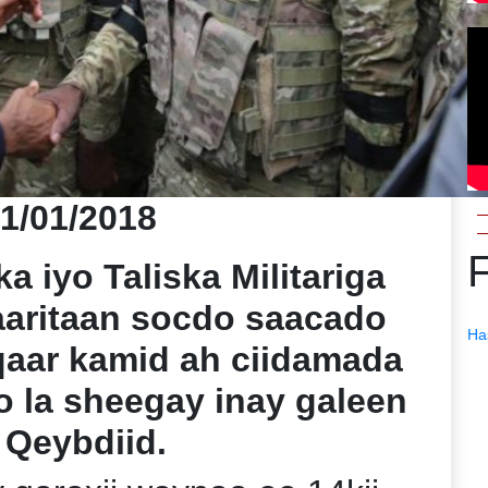
01/01/2018
 iyo Taliska Militariga
aaritaan socdo saacado
Ha
 qaar kamid ah ciidamada
o la sheegay inay galeen
 Qeybdiid.