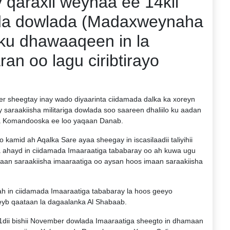
 qaraxii weynaa ee 14kii
da dowlada (Madaxweynaha
ku dhawaaqeen in la
an oo lagu ciribtirayo
r sheegtay inay wado diyaarinta ciidamada dalka ka xoreyn
y saraakiisha militariga dowlada soo saareen dhaliilo ku aadan
da Komandooska ee loo yaqaan Danab.
amid ah Aqalka Sare ayaa sheegay in iscasilaadii taliyihii
ka ahayd in ciidamada Imaaraatiga tababaray oo ah kuwa ugu
agaan saraakiisha imaaraatiga oo aysan hoos imaan saraakiisha
ah in ciidamada Imaaraatiga tababaray la hoos geeyo
yb qaataan la dagaalanka Al Shabaab.
1dii bishii November dowlada Imaaraatiga sheegto in dhamaan