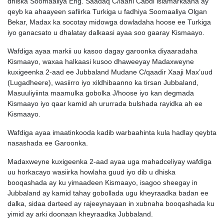
dhiska Soomaaliya Eng. Saadaq C/laahi Cabdi islamarkaana ay
qeyb ka ahaayeen safiirka Turkiga u fadhiya Soomaaliya Olgan
Bekar, Madax ka socotay midowga dowladaha hoose ee Turkiga
iyo ganacsato u dhalatay dalkaasi ayaa soo gaaray Kismaayo.
Wafdiga ayaa markii uu kasoo dagay garoonka diyaaradaha
Kismaayo, waxaa halkaasi kusoo dhaweeyay Madaxweyne
kuxigeenka 2-aad ee Jubbaland Mudane C/qaadir Xaaji Max’uud
(Lugadheere), wasiirro iyo xildhibaanno ka tirsan Jubbaland,
Masuuliyiinta maamulka gobolka J/hoose iyo kan degmada
Kismaayo iyo qaar kamid ah ururrada bulshada rayidka ah ee
Kismaayo.
Wafdiga ayaa imaatinkooda kadib warbaahinta kula hadlay qeybta
nasashada ee Garoonka.
Madaxweyne kuxigeenka 2-aad ayaa uga mahadceliyay wafdiga
uu horkacayo wasiirka howlaha guud iyo dib u dhiska
booqashada ay ku yimaadeen Kismaayo, isagoo sheegay in
Jubbaland ay kamid tahay gobollada ugu kheyraadka badan ee
dalka, sidaa darteed ay rajeeynayaan in xubnaha booqashada ku
yimid ay arki doonaan kheyraadka Jubbaland.