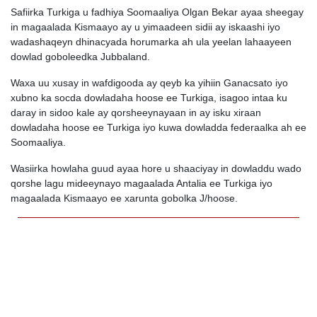
Safiirka Turkiga u fadhiya Soomaaliya Olgan Bekar ayaa sheegay
in magaalada Kismaayo ay u yimaadeen sidii ay iskaashi iyo
wadashaqeyn dhinacyada horumarka ah ula yeelan lahaayeen
dowlad goboleedka Jubbaland.
Waxa uu xusay in wafdigooda ay qeyb ka yihiin Ganacsato iyo
xubno ka socda dowladaha hoose ee Turkiga, isagoo intaa ku
daray in sidoo kale ay qorsheeynayaan in ay isku xiraan
dowladaha hoose ee Turkiga iyo kuwa dowladda federaalka ah ee
Soomaaliya.
Wasiirka howlaha guud ayaa hore u shaaciyay in dowladdu wado
qorshe lagu mideeynayo magaalada Antalia ee Turkiga iyo
magaalada Kismaayo ee xarunta gobolka J/hoose.