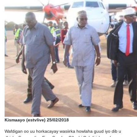
Kismaayo (estvlive) 25/02/2018
Wafdigan oo uu horkacayay wasiirka howlaha guud iyo dib u