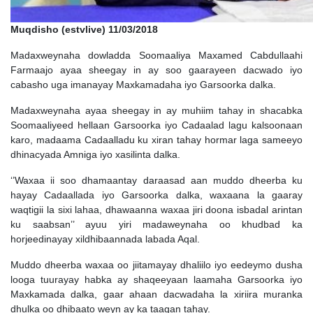
Muqdisho (estvlive) 11/03/2018
Madaxweynaha dowladda Soomaaliya Maxamed Cabdullaahi
Farmaajo ayaa sheegay in ay soo gaarayeen dacwado iyo
cabasho uga imanayay Maxkamadaha iyo Garsoorka dalka.
Madaxweynaha ayaa sheegay in ay muhiim tahay in shacabka
Soomaaliyeed hellaan Garsoorka iyo Cadaalad lagu kalsoonaan
karo, madaama Cadaalladu ku xiran tahay hormar laga sameeyo
dhinacyada Amniga iyo xasilinta dalka.
‘’Waxaa ii soo dhamaantay daraasad aan muddo dheerba ku
hayay Cadaallada iyo Garsoorka dalka, waxaana la gaaray
waqtigii la sixi lahaa, dhawaanna waxaa jiri doona isbadal arintan
ku saabsan’’ ayuu yiri madaweynaha oo khudbad ka
horjeedinayay xildhibaannada labada Aqal.
Muddo dheerba waxaa oo jiitamayay dhaliilo iyo eedeymo dusha
looga tuurayay habka ay shaqeeyaan laamaha Garsoorka iyo
Maxkamada dalka, gaar ahaan dacwadaha la xiriira muranka
dhulka oo dhibaato weyn ay ka taagan tahay.