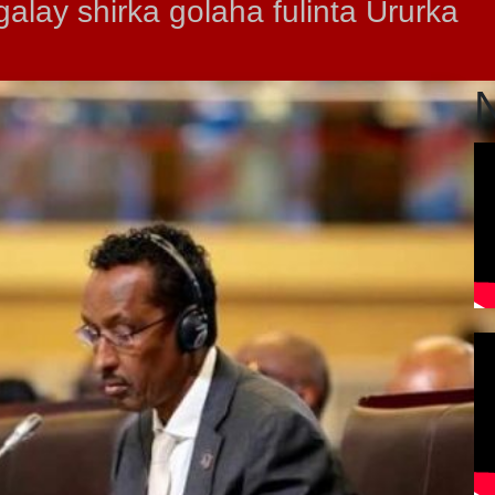
lay shirka golaha fulinta Ururka