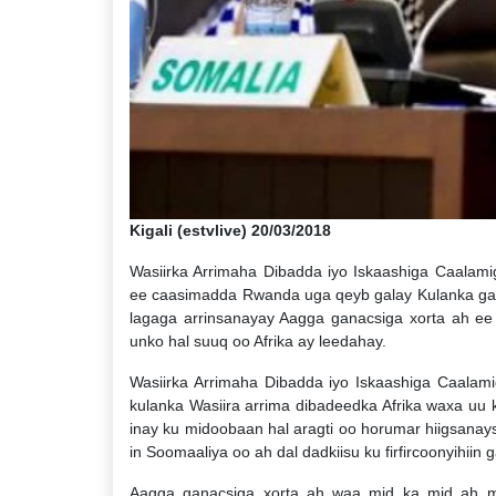
Kigali (estvlive) 20/03/2018
Wasiirka Arrimaha Dibadda iyo Iskaashiga Caalam
ee caasimadda Rwanda uga qeyb galay Kulanka gaa
lagaga arrinsanayay Aagga ganacsiga xorta ah ee 
unko hal suuq oo Afrika ay leedahay.
Wasiirka Arrimaha Dibadda iyo Iskaashiga Caalam
kulanka Wasiira arrima dibadeedka Afrika waxa uu
inay ku midoobaan hal aragti oo horumar hiigsanays
in Soomaaliya oo ah dal dadkiisu ku firfircoonyihiin
Aagga ganacsiga xorta ah waa mid ka mid ah ma