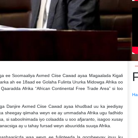
iga ee Soomaaliya Axmed Ciise Cawad ayaa Magaalada Kigali
rka ah ee 18aad ee Golaha Fulinta Ururka Midowga Afrika oo
Qaaradda Afrika “African Continental Free Trade Area” si loo
Ha
iga Danjire Axmed Ciise Cawad ayaa khudbad uu ka jeediyay
 ka sheegay qiimaha weyn ee ay ummadaha Afrika ugu fadhido
a, si saboolnimada iyo colaadda u soo afjaranto, isagoo xusay
 ganacsiga ay u tahay fursad weyn abuuridda suuqa Afrika.
shaariicda waa weyn ee fulinteeda la qorsheeyay inuu ku