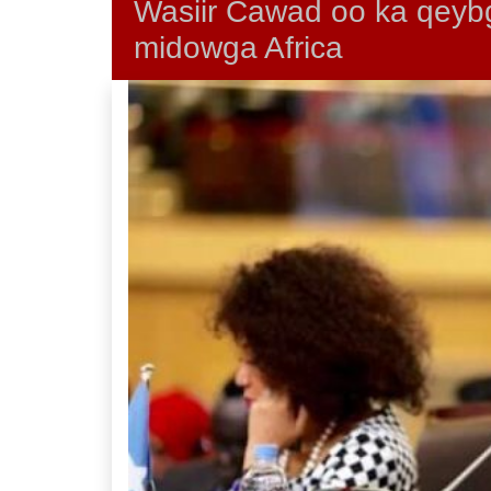
Wasiir Cawad oo ka qeybga
midowga Africa