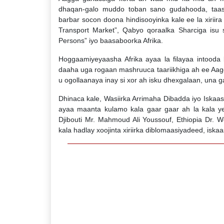
dhaqan-galo muddo toban sano gudahooda, taas
barbar socon doona hindisooyinka kale ee la xiriira 
Transport Market”, Qabyo qoraalka Sharciga isu
Persons” iyo baasaboorka Afrika.
Hoggaamiyeyaasha Afrika ayaa la filayaa intooda
daaha uga rogaan mashruuca taariikhiga ah ee Aagg
u ogollaanaya inay si xor ah isku dhexgalaan, una 
Dhinaca kale, Wasiirka Arrimaha Dibadda iyo Iska
ayaa maanta kulamo kala gaar gaar ah la kala ye
Djibouti Mr. Mahmoud Ali Youssouf, Ethiopia Dr. 
kala hadlay xoojinta xiriirka diblomaasiyadeed, is