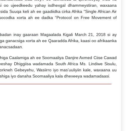
i oo ujeedkeedu yahay isdhexgal dhammeystiran, waxaana
sida Suuqa keli ah ee gaadiidka cirka Afrika “Single African Air
 socodka xorta ah ee dadka “Protocol on Free Movement of
 badan inay gaaraan Magaalada Kigali March 21, 2018 si ay
a ganacsiga xorta ah ee Qaaradda Afrika, kaasi oo afrikaanka
ganacsadaan.
ashiga Caalamiga ah ee Soomaaliya Danjire Axmed Ciise Cawad
eshay Dhiggiisa wadamada South Africa Ms. Lindiwe Sisulu,
Workneh Gebeyehu, Wasiirro iyo mas’uuliyiin kale, waxaana uu
kaashiga iyo danaha Soomaaliya kala dhexeeya wadamadaasi.