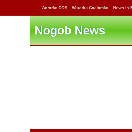
Wararka DDS
Wararka Caalamka
News in 
Nogob News