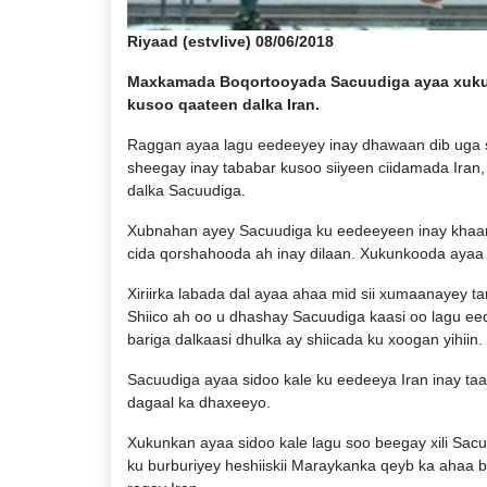
Riyaad (estvlive) 08/06/2018
Maxkamada Boqortooyada Sacuudiga ayaa xukun d
kusoo qaateen dalka Iran.
Raggan ayaa lagu eedeeyey inay dhawaan dib uga so
sheegay inay tababar kusoo siiyeen ciidamada Ira
dalka Sacuudiga.
Xubnahan ayey Sacuudiga ku eedeeyeen inay khaarij
cida qorshahooda ah inay dilaan. Xukunkooda ayaa 
Xiriirka labada dal ayaa ahaa mid sii xumaanayey t
Shiico ah oo u dhashay Sacuudiga kaasi oo lagu e
bariga dalkaasi dhulka ay shiicada ku xoogan yihiin.
Sacuudiga ayaa sidoo kale ku eedeeya Iran inay ta
dagaal ka dhaxeeyo.
Xukunkan ayaa sidoo kale lagu soo beegay xili Sac
ku burburiyey heshiiskii Maraykanka qeyb ka ahaa 