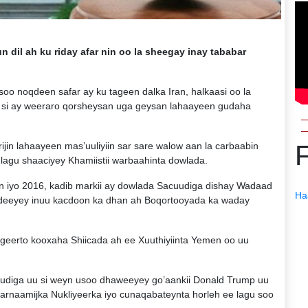
il ah ku riday afar nin oo la sheegay inay tababar
o noqdeen safar ay ku tageen dalka Iran, halkaasi oo la
n, si ay weeraro qorsheysan uga geysan lahaayeen gudaha
in lahaayeen mas’uuliyiin sar sare walow aan la carbaabin
lagu shaaciyey Khamiistii warbaahinta dowlada.
an iyo 2016, kadib markii ay dowlada Sacuudiga dishay Wadaad
Ha
edeeyey inuu kacdoon ka dhan ah Boqortooyada ka waday
ageerto kooxaha Shiicada ah ee Xuuthiyiinta Yemen oo uu
uudiga uu si weyn usoo dhaweeyey go’aankii Donald Trump uu
barnaamijka Nukliyeerka iyo cunaqabateynta horleh ee lagu soo