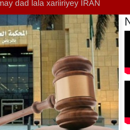
ay dad lala xariiriyey IRAN