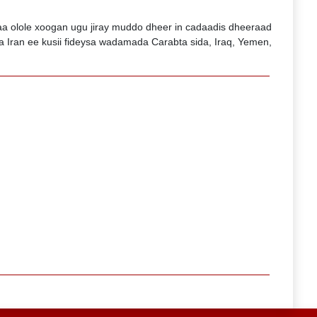
yaa olole xoogan ugu jiray muddo dheer in cadaadis dheeraad
da Iran ee kusii fideysa wadamada Carabta sida, Iraq, Yemen,