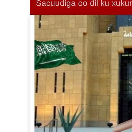
Sacuudiga oo dil ku xukum