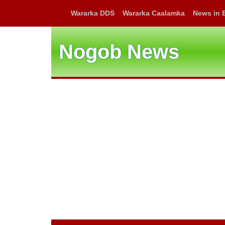
Wararka DDS
Wararka Caalamka
News in 
Nogob News