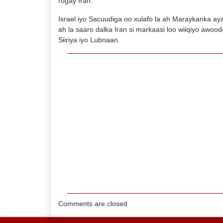
rogay Iran.
Israel iyo Sacuudiga oo xulafo la ah Maraykanka a
ah la saaro dalka Iran si markaasi loo wiiqiyo awoo
Siiriya iyo Lubnaan.
Comments are closed