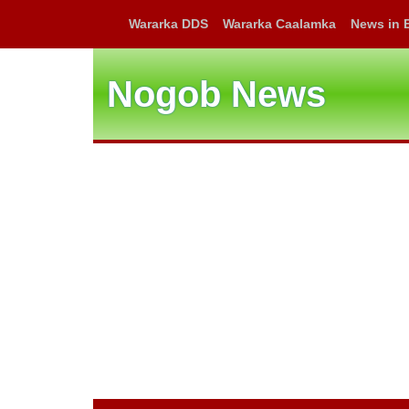
Wararka DDS
Wararka Caalamka
News in 
Nogob News