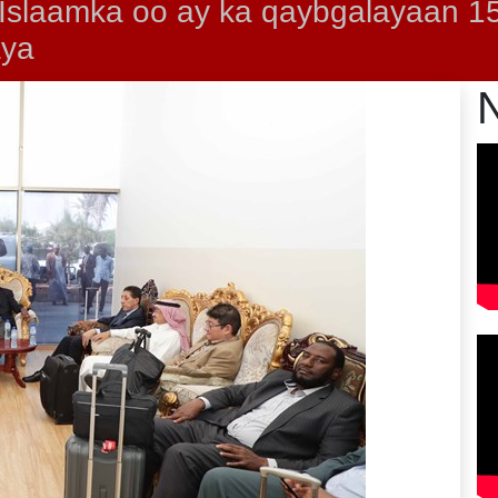
 Islaamka oo ay ka qaybgalayaan 1
aya