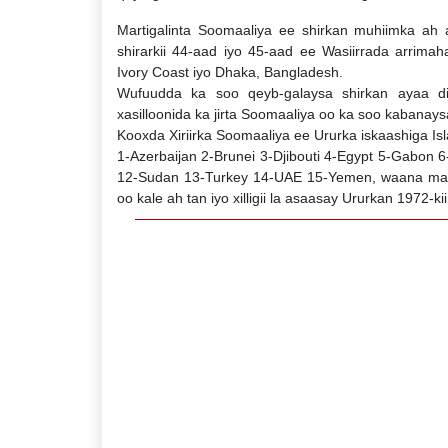
Martigalinta Soomaaliya ee shirkan muhiimka ah 
shirarkii 44-aad iyo 45-aad ee Wasiirrada arrima
Ivory Coast iyo Dhaka, Bangladesh.
Wufuudda ka soo qeyb-galaysa shirkan ayaa dii
xasilloonida ka jirta Soomaaliya oo ka soo kabana
Kooxda Xiriirka Soomaaliya ee Ururka iskaashiga Is
1-Azerbaijan 2-Brunei 3-Djibouti 4-Egypt 5-Gabon 6
12-Sudan 13-Turkey 14-UAE 15-Yemen, waana marki
oo kale ah tan iyo xilligii la asaasay Ururkan 1972-kii