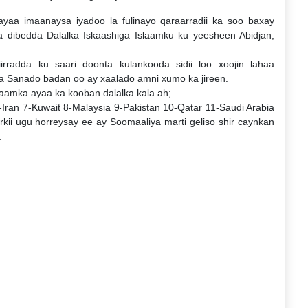
ayaa imaanaysa iyadoo la fulinayo qaraarradii ka soo baxay
ha dibedda Dalalka Iskaashiga Islaamku ku yeesheen Abidjan,
rradda ku saari doonta kulankooda sidii loo xoojin lahaa
ysa Sanado badan oo ay xaalado amni xumo ka jireen.
laamka ayaa ka kooban dalalka kala ah;
-Iran 7-Kuwait 8-Malaysia 9-Pakistan 10-Qatar 11-Saudi Arabia
i ugu horreysay ee ay Soomaaliya marti geliso shir caynkan
.