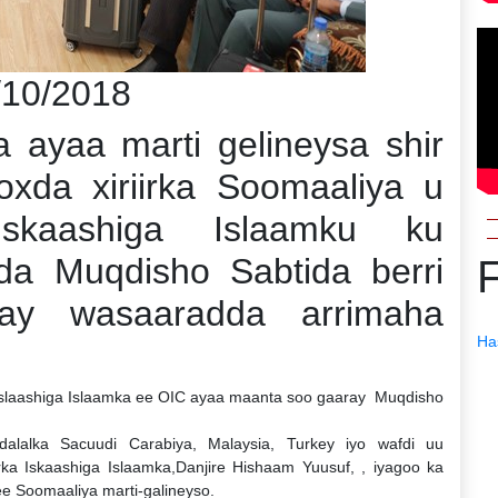
/10/2018
ayaa marti gelineysa shir
oxda xiriirka Soomaaliya u
Iskaashiga Islaamku ku
da Muqdisho Sabtida berri
ay wasaaradda arrimaha
Ha
Islaashiga Islaamka ee OIC ayaa maanta soo gaaray Muqdisho
lalka Sacuudi Carabiya, Malaysia, Turkey iyo wafdi uu
a Iskaashiga Islaamka,Danjire Hishaam Yuusuf, , iyagoo ka
ee Soomaaliya marti-galineyso.