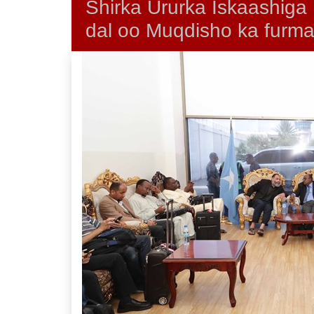
Shirka Ururka Iskaashiga
dal oo Muqdisho ka furm