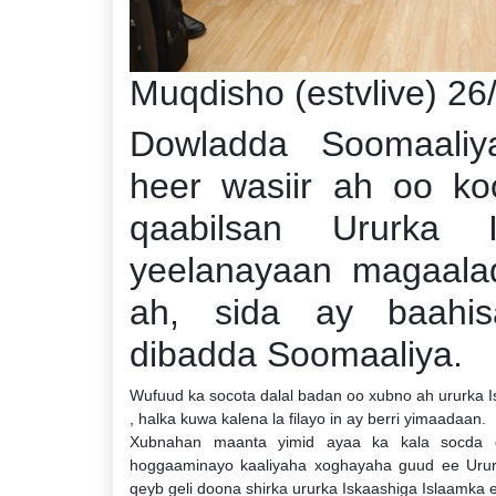
Muqdisho (estvlive) 26
Dowladda Soomaaliya 
heer wasiir ah oo ko
qaabilsan Ururka 
yeelanayaan magaala
ah, sida ay baahis
dibadda Soomaaliya.
Wufuud ka socota dalal badan oo xubno ah ururka 
, halka kuwa kalena la filayo in ay berri yimaadaan.
Xubnahan maanta yimid ayaa ka kala socda da
hoggaaminayo kaaliyaha xoghayaha guud ee Ururk
qeyb geli doona shirka ururka Iskaashiga Islaamka 