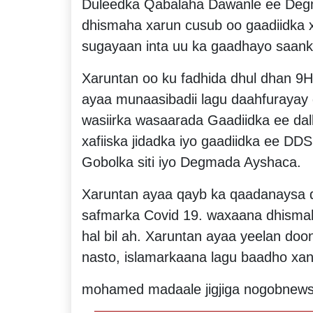
Duleedka Qabalaha Dawanle ee Degm
dhismaha xarun cusub oo gaadiidka 
sugayaan inta uu ka gaadhayo saank
Xaruntan oo ku fadhida dhul dhan 9H
ayaa munaasibadii lagu daahfurayay
wasiirka wasaarada Gaadiidka ee da
xafiiska jidadka iyo gaadiidka ee 
Gobolka siti iyo Degmada Ayshaca.
Xaruntan ayaa qayb ka qaadanaysa d
safmarka Covid 19. waxaana dhism
hal bil ah. Xaruntan ayaa yeelan do
nasto, islamarkaana lagu baadho xa
mohamed madaale jigjiga nogobnews