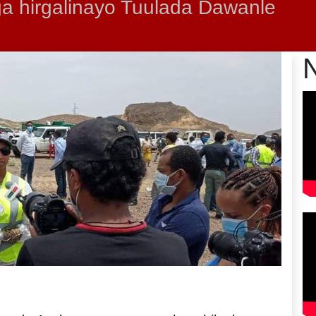
ga hirgalinayo Tuulada Dawanle