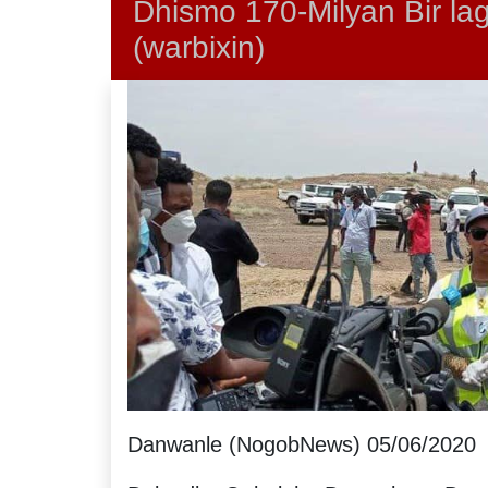
Dhismo 170-Milyan Bir la
(warbixin)
Danwanle (NogobNews) 05/06/2020