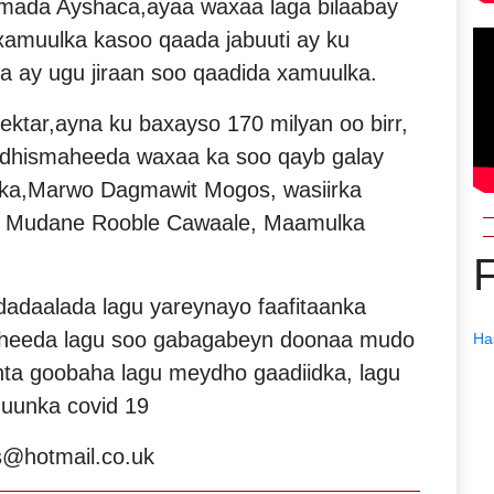
ada Ayshaca,ayaa waxaa laga bilaabay
xamuulka kasoo qaada jabuuti ay ku
a ay ugu jiraan soo qaadida xamuulka.
ektar,ayna ku baxayso 170 milyan oo birr,
 dhismaheeda waxaa ka soo qayb galay
lka,Marwo Dagmawit Mogos, wasiirka
DDS Mudane Rooble Cawaale, Maamulka
adaalada lagu yareynayo faafitaanka
aheeda lagu soo gabagabeyn doonaa mudo
Ha
onta goobaha lagu meydho gaadiidka, lagu
nuunka covid 19
@hotmail.co.uk