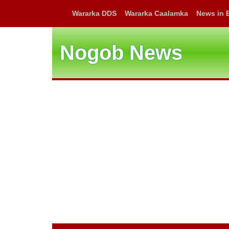
Wararka DDS
Wararka Caalamka
News in 
Nogob News