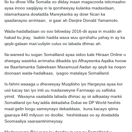
Ilo ku dhow Villa Somalia oo diiday inaan magacooda isticmaalno
ayaa innoo xaqiijiyay in la qorsheeyay kulanka madaxdaan,
islamarkaana dowladda Mareykanka ay dowr fiican ka
qaadanayso arrintaan, si gaar ah Danjire Donald Yamamoto.
Wada-hadalladaan oo soo bilowday 2016-dii ayaa in muddo ah
hakad ku jiray, laakiin hadda waxa wuu qorshahu yahay in ay ka
qeyb-galaan mas’uuliyiin culus oo labada dhinac ah.
Ila-wareed ku sugan Somaliland ayaa sidoo kale Hiiraan Online u
sheegay wasiirka arrimaha dibadda iyo Afhayeenka Aqalka hoose
ee Baarlamanka Saleebaan Maxamuud Aadan ay qeyb ka noqon
doonaan wada-hadalkaas, iyagoo matalaya Somaliland.
Is-fahmi waaaga u dhexeeyay Muqdisho iyo Hargeysa ayaa kor
usii kacay tan iyo intii uu madaxweyne Farmaajo uu xafiiska
yimid. Waxayna xaaladda labada dhinac ay sii adkaatay markii
Somaliland iyo hay’adda dekadaha Dubai ee DP World heshiis
maal-gelin loogu sameynayo dekaddaas, kuna kacayo qiima
gaaraya 440 milyuun oo doollar, heshiiskaas oo ay dowladda
Soomaaliya xaaraantinimeysay.