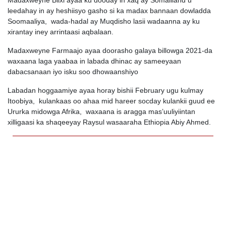
Madaxweyne Biixi ayaa ku dooday in xaq ay Somaliland u
leedahay in ay heshiisyo gasho si ka madax bannaan dowladda
Soomaaliya, wada-hadal ay Muqdisho lasii wadaanna ay ku
xirantay iney arrintaasi aqbalaan.
Madaxweyne Farmaajo ayaa doorasho galaya billowga 2021-da
waxaana laga yaabaa in labada dhinac ay sameeyaan
dabacsanaan iyo isku soo dhowaanshiyo
Labadan hoggaamiye ayaa horay bishii February ugu kulmay
Itoobiya, kulankaas oo ahaa mid hareer socday kulankii guud ee
Ururka midowga Afrika, waxaana is aragga mas’uuliyiintan
xilligaasi ka shaqeeyay Raysul wasaaraha Ethiopia Abiy Ahmed.